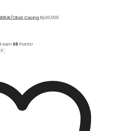
 JERUK/Obat Cacing
Rp
20,000
d earn
68
Points!