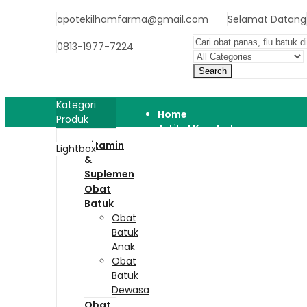
apotekilhamfarma@gmail.com
Selamat Datang
0813-1977-7224
Search
Kategori
Home
Produk
Artikel Kesehatan
Shop
Vitamin
Lightbox
Contact Us
&
Wishlist
Suplemen
Kebijakan Privasi
Obat
Compare
Batuk
Obat
Batuk
Anak
Obat
Batuk
Dewasa
Obat