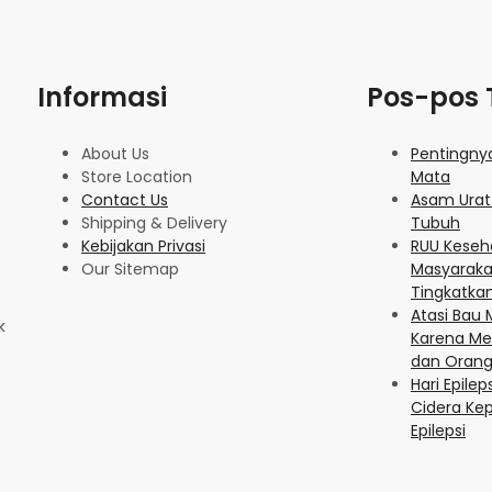
Informasi
Pos-pos 
About Us
Pentingny
Store Location
Mata
Contact Us
Asam Urat
Shipping & Delivery
Tubuh
Kebijakan Privasi
RUU Keseh
Our Sitemap
Masyaraka
Tingkatka
Atasi Bau
k
Karena Men
dan Orang 
Hari Epilep
Cidera Ke
Epilepsi