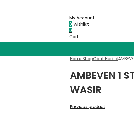
My Account
0
Wishlist
0
Cart
Home
Shop
Obat Herbal
AMBEVEN
AMBEVEN 1 S
WASIR
Previous product