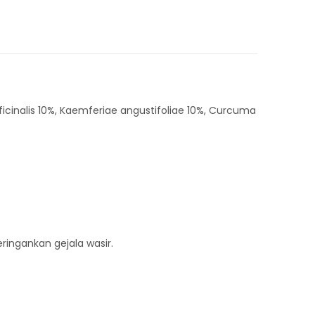
icinalis 10%, Kaemferiae angustifoliae 10%, Curcuma
ngankan gejala wasir.