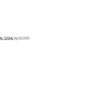
AL 120ML
Rp
22,000