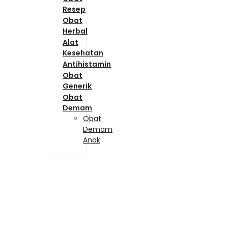
Resep
Obat
Herbal
Alat
Kesehatan
Antihistamin
Obat
Generik
Obat
Demam
Obat
Demam
Anak