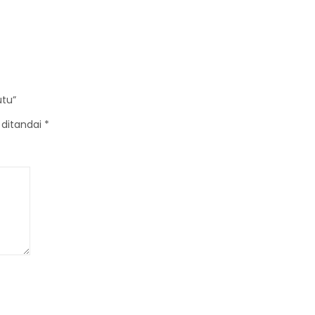
utu”
 ditandai
*