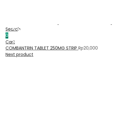
Home
Artikel Kesehatan
Shop
Search
Contact Us
0
Wishlist
Cart
Kebijakan Privasi
COMBANTRIN TABLET 250MG STRIP
Rp
20,000
Compare
Next product