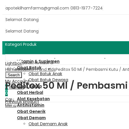
apotekilhamfarma@gmail.com
0813-1977-7224
Selamat Datang
Selamat Datang
Kategori Produk
Vitamin & Suplemen
Lightbox
Obat Batuk
Home
Shop
Mom and Kids
Peditox 50 Ml / Pembasmi Kutu / Ant
Obat Batuk Anak
Search
Obat Batuk Dewasa
My Account
Peditox 50 Ml / Pembasmi 
Obat Resep
0
Wishlist
Obat Herbal
0
Alat Kesehatan
Cart
Previous product
Antihistamin
Menu
Obat Generik
Obat Demam
Obat Demam Anak