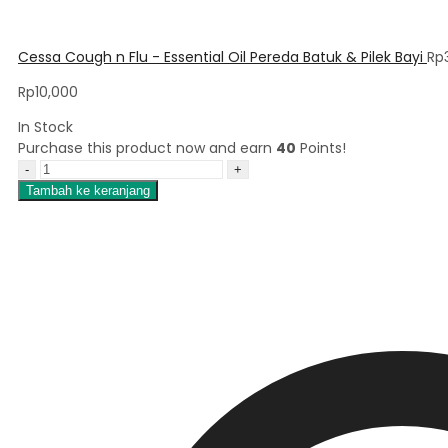
Cessa Cough n Flu - Essential Oil Pereda Batuk & Pilek Bayi
Rp
Rp
10,000
In Stock
Purchase this product now and earn
40
Points!
Peditox
50
Tambah ke keranjang
Ml
/
Pembasmi
Kutu
/
Anti
Kutu
quantity