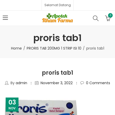
Selamat Datang
0
proris tab1
Home
PRORIS TAB 200MG 1 STRIP ISI 10
proris tab1
proris tab1
By
admin
November 3, 2022
0
Comments
03
NOV