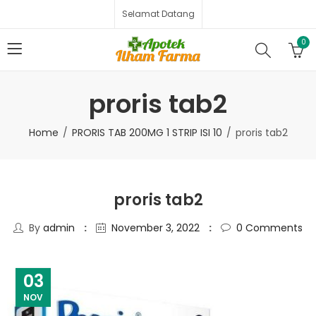
Selamat Datang
0
proris tab2
Home
PRORIS TAB 200MG 1 STRIP ISI 10
proris tab2
proris tab2
By
admin
November 3, 2022
0
Comments
03
NOV